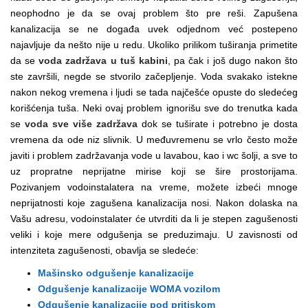
neophodno je da se ovaj problem što pre reši. Zapušena
kanalizacija se ne događa uvek odjednom već postepeno
najavljuje da nešto nije u redu. Ukoliko prilikom tuširanja primetite
da se
voda zadržava u tuš kabini
, pa čak i još dugo nakon što
ste završili, negde se stvorilo začepljenje. Voda svakako istekne
nakon nekog vremena i ljudi se tada najčešće opuste do sledećeg
korišćenja tuša. Neki ovaj problem ignorišu sve do trenutka kada
se
voda sve više zadržava
dok se tuširate i potrebno je dosta
vremena da ode niz slivnik. U međuvremenu se vrlo često može
javiti i problem zadržavanja vode u lavabou, kao i wc šolji, a sve to
uz propratne neprijatne mirise koji se šire prostorijama.
Pozivanjem vodoinstalatera na vreme, možete izbeći mnoge
neprijatnosti koje zagušena kanalizacija nosi. Nakon dolaska na
Vašu adresu, vodoinstalater će utvrditi da li je stepen zagušenosti
veliki i koje mere odgušenja se preduzimaju. U zavisnosti od
intenziteta zagušenosti, obavlja se sledeće:
Mašinsko odgušenje kanalizacije
Odgušenje kanalizacije WOMA vozilom
Odgušenje kanalizacije pod pritiskom