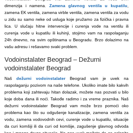
dimenzija i namena.
Zamena glavnog ventila u kupatilu
,
zamena EK ventila, zamena virble ventila, zamena ventila za vodu
u zidu su samo neke od usluga koje pružamo za fizička i pravna
lica. U slučaju hitne intervencije i curenja vode na ventilu ili
curenja vode u kupatilu ili kuhinji, stojimo vam na raspolaganju
24h dnevno, na svim opštinama u Beogradu. Brzo dolazimo na
vašu adresu i rešavamo svaki problem.
Vodoinstalater Beograd – Dežurni
vodoinstalater Beograd
Naš
dežurni vodoinstalater
Beograd vam je uvek na
raspolaganju pozivom na naše telefone. Ukoliko imate bilo kakvih
problema koji zahtevaju hitan dolazak, možete nas pozvati u bilo
koje doba dana ili noći. Takođe radimo i za vreme praznika. Naš
dežurni vodoinstalater Beograd vam može brzo pomoći oko
problema kao što su odgušenje kanalizacije, zamena ventila za
vodu, zamena vodovodnih cevi, curenje vode u kupatilu, situacije
da curi komšiji ili da curi od komšije, zagušenje glavnog odvoda
kao i mnoge druge situacije. Na nas uvek možete da se oslonite