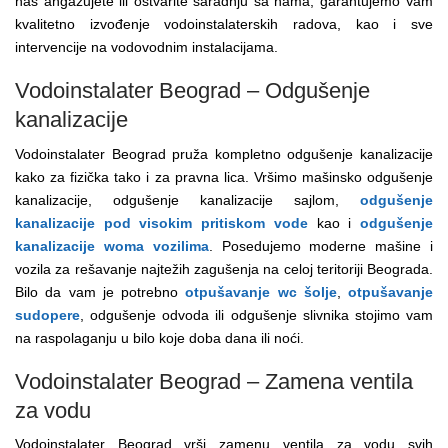
nas angažujete ili ostvarite saradnju sa nama, garantujemo Vam
kvalitetno izvođenje vodoinstalaterskih radova, kao i sve
intervencije na vodovodnim instalacijama.
Vodoinstalater Beograd – Odgušenje
kanalizacije
Vodoinstalater Beograd pruža kompletno odgušenje kanalizacije
kako za fizička tako i za pravna lica. Vršimo mašinsko odgušenje
kanalizacije, odgušenje kanalizacije sajlom,
odgušenje
kanalizacije pod visokim pritiskom vode
kao i
odgušenje
kanalizacije woma vozilima
. Posedujemo moderne mašine i
vozila za rešavanje najtežih zagušenja na celoj teritoriji Beograda.
Bilo da vam je potrebno
otpušavanje wc šolje
,
otpušavanje
sudopere
, odgušenje odvoda ili odgušenje slivnika stojimo vam
na raspolaganju u bilo koje doba dana ili noći.
Vodoinstalater Beograd – Zamena ventila
za vodu
Vodoinstalater Beograd vrši zamenu ventila za vodu svih