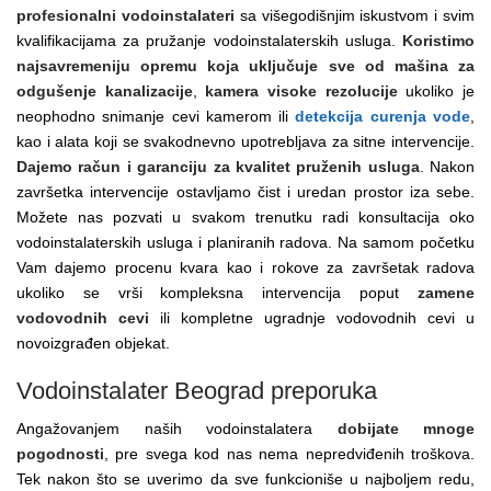
profesionalni vodoinstalateri
sa višegodišnjim iskustvom i svim
kvalifikacijama za pružanje vodoinstalaterskih usluga.
Koristimo
najsavremeniju opremu koja uključuje sve od mašina za
odgušenje kanalizacije
,
kamera visoke rezolucije
ukoliko je
neophodno snimanje cevi kamerom ili
detekcija curenja vode
,
kao i alata koji se svakodnevno upotrebljava za sitne intervencije.
Dajemo račun i garanciju za kvalitet pruženih usluga
. Nakon
završetka intervencije ostavljamo čist i uredan prostor iza sebe.
Možete nas pozvati u svakom trenutku radi konsultacija oko
vodoinstalaterskih usluga i planiranih radova. Na samom početku
Vam dajemo procenu kvara kao i rokove za završetak radova
ukoliko se vrši kompleksna intervencija poput
zamene
vodovodnih cevi
ili kompletne ugradnje vodovodnih cevi u
novoizgrađen objekat.
Vodoinstalater Beograd preporuka
Angažovanjem naših vodoinstalatera
dobijate mnoge
pogodnosti
, pre svega kod nas nema nepredviđenih troškova.
Tek nakon što se uverimo da sve funkcioniše u najboljem redu,