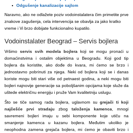
Odgušenje kanalizacije sajlom
Naravno, ako ne odlažete poziv vodoinstalatera čim primetite prve
znakove zagušenja, cela intervencija se obavlja za jako kratko
vreme i Vi brzo dobijate funkcionalno kupatilo.
Vodoinstalater Beograd – Servis bojlera
Vršimo
servis svih modela bojlera
koji se mogu pronaći u
domaćinstvima i ostalim objektima u Beogradu. Koji god tip
bojlera da koristite, ako dođe do kvara, mi ćemo se brzo i
jednostavno pobrinuti za njega. Neki od bojlera koji se i danas
koriste mogu biti stari više od petnaest godina, a neki mogu biti
bojleri najnovije generacije sa poboljšanim opcijama koje služe da
uštede električnu energiju i pruže Vam kvalitetniju uslugu.
Što se tiče samog rada bojlera, uglavnom su
grejači ti koji
najčešće prvi stradaju
zbog
taloženja kamenca
, mnogi
savremeni bojleri imaju u sebi komponente koje utiču na
smanjenje kamenca u kazanu bojlera. Međutim ukoliko je
neophodna zamena grejača bojlera, mi ćemo je obaviti brzo i