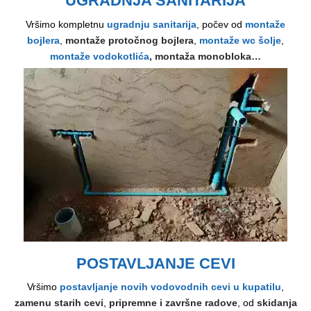
UGRADNJA SANITARIJA
Vršimo kompletnu
ugradnju sanitarija
, počev od
montaže
bojlera
,
montaže protočnog bojlera
,
montaže wc šolje
,
montaže vodokotlića
, montaža monobloka…
POSTAVLJANJE CEVI
Vršimo
postavljanje novih vodovodnih cevi u kupatilu
,
zamenu starih cevi
,
pripremne i završne radove
, od
skidanja