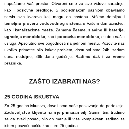
napuštamo Vaš prostor. Otvoreni smo za sve vidove saradnje,
kao i poslovne predloge. S podjednakom pažnjom obavljamo
servis svih kvarova koji mogu da nastanu. Vršimo detaljnu i
temeljnu proveru vodovodnog sistema
u Vašem domaćinstvu,
kao i kanalizacione mreže.
Zamena česme, slavine ili baterije
,
ugradnja monobloka
, kao i
popravka monobloka
, su deo naših
usluga. Apsolutno sve pogodnosti na jednom mestu. Pozovite nas
ukoliko primetite bilo kakav problem, dostupni smo 24h, sedam
dana nedeljno, 365 dana godišnje.
Radimo čak i za vreme
praznika
.
ZAŠTO IZABRATI NAS?
25 GODINA ISKUSTVA
Za 25 godina iskustva, doveli smo naše poslovanje do perfekcije.
Zadovoljstvo klijenta nam je primaran cilj
. Samim tim, trudimo
se da svaki posao, bilo on manje ili više kompleksan, radimo sa
istom posvećenošću kao i pre 25 godina…