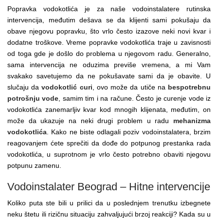
Popravka vodokotlića je za naše vodoinstalatere rutinska
intervencija, međutim dešava se da klijenti sami pokušaju da
obave njegovu popravku, što vrlo često izazove neki novi kvar i
dodatne troškove. Vreme popravke vodokotlića traje u zavisnosti
od toga gde je došlo do problema u njegovom radu. Generalno,
sama intervencija ne oduzima previše vremena, a mi Vam
svakako savetujemo da ne pokušavate sami da je obavite. U
slučaju da
vodokotlić curi
, ovo može da utiče na
bespotrebnu
potrošnju vode
, samim tim i na račune. Često je curenje vode iz
vodokotlića zanemarljiv kvar kod mnogih klijenata, međutim, on
može da ukazuje na neki drugi problem u radu
mehanizma
vodokotlića
. Kako ne biste odlagali poziv vodoinstalatera, brzim
reagovanjem ćete sprečiti da dođe do potpunog prestanka rada
vodokotlića, u suprotnom je vrlo često potrebno obaviti njegovu
potpunu zamenu.
Vodoinstalater Beograd – Hitne intervencije
Koliko puta ste bili u prilici da u poslednjem trenutku izbegnete
neku štetu ili rizičnu situaciju zahvaljujući brzoj reakciji? Kada su u