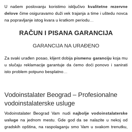
U našem poslovanju koristimo isključivo
kvalitetne rezervne
delove
čime osiguravamo duži vek trajanja a time i uštedu novca
na popravljanje istog kvara u kratkom periodu…
RAČUN I PISANA GARANCIJA
GARANCIJA NA URAĐENO
Za svaki urađen posao, klijent dobija
pismenu garanciju
koja mu
u slučaju reklamacije garantuje da ćemo doći ponovo i sanirati
isto problem potpuno besplatno…
Vodoinstalater Beograd – Profesionalne
vodoinstalaterske usluge
Vodoinstalater Beograd Vam nudi
najbolje vodoinstalaterske
usluge
na jednom mestu. Gde god da se nalazite u nekoj od
gradskih opština, na raspolaganju smo Vam u svakom trenutku,