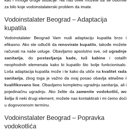
za bilo koje vodoinstalaterski problem da imate.
Vodoinstalater Beograd – Adaptacija
kupatila
Vodoinstalater Beograd Vam nudi adaptaciju kupatila brzo i
efikasno. Ako ste odlučili da
renovirate kupatilo
, takođe možete
računati na naše usluge. Obavljamo apsolutno sve, od
ugradnje
sanitarija
, do
postavljanja kade, tuš kabine
i ostalih
neophodnih elemenata kako bi kupatilo što bolje funkcionisalo.
Loša adaptacija kupatila može i te kako da utiče na
kvalitet rada
sanitarija
, zbog toga je važno da ovaj posao obavlja
stručno i
kvalifikovano lice
. Obavljamo kompletnu ugradnju sanitarija, ali i
pojedinačnu ugradnju. Ako želite da
zamenite vodokotlić, wc
šolju
ili neki drugi element, možete nas kontaktirati i mi ćemo doći
u dogovorenom terminu.
Vodoinstalater Beograd – Popravka
vodokotlića