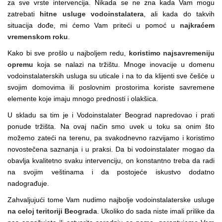
za sve vrste intervencija. Nikada se ne zna kada Vam mogu
zatrebati
hitne usluge vodoinstalatera
, ali kada do takvih
situacija dođe, mi ćemo Vam priteći u pomoć u
najkraćem
vremenskom roku
.
Kako bi sve prošlo u najboljem redu,
koristimo najsavremeniju
opremu
koja se nalazi na tržištu. Mnoge inovacije u domenu
vodoinstalaterskih usluga su uticale i na to da klijenti sve češće u
svojim domovima ili poslovnim prostorima koriste savremene
elemente koje imaju mnogo prednosti i olakšica.
U skladu sa tim je i Vodoinstalater Beograd napredovao i prati
ponude tržišta. Na ovaj način smo uvek u toku sa onim što
možemo zateći na terenu, pa svakodnevno razvijamo i koristimo
novostečena saznanja i u praksi. Da bi vodoinstalater mogao da
obavlja kvalitetno svaku intervenciju, on konstantno treba da radi
na svojim veštinama i da postojeće iskustvo dodatno
nadograđuje.
Zahvaljujući tome Vam nudimo najbolje vodoinstalaterske usluge
na celoj teritoriji Beograda
. Ukoliko do sada niste imali prilike da