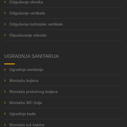
Odgušenje slivnika
Odgušenje vertikale
Odgušenje kuhinjske vertikale
Otpušavanje odvoda
UGRADNJA SANITARIJA
Ugradnja sanitarija
Montaža bojlera
Montaža protočnog bojlera
Montaža WC šolje
Ugradnja kade
Montaža tuš kabine