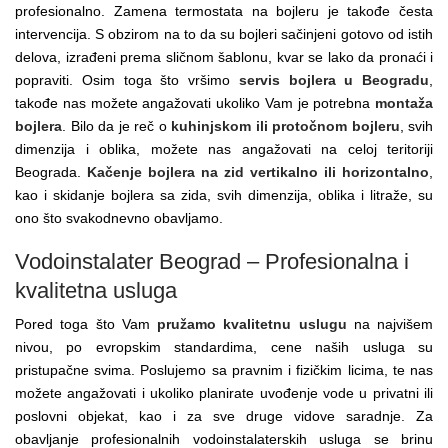
profesionalno. Zamena termostata na bojleru je takođe česta
intervencija. S obzirom na to da su bojleri sačinjeni gotovo od istih
delova, izrađeni prema sličnom šablonu, kvar se lako da pronaći i
popraviti. Osim toga što vršimo
servis bojlera u Beogradu
,
takođe nas možete angažovati ukoliko Vam je potrebna
montaža
bojlera
. Bilo da je reč o
kuhinjskom ili protočnom bojleru
, svih
dimenzija i oblika, možete nas angažovati na celoj teritoriji
Beograda.
Kačenje bojlera na zid vertikalno ili horizontalno
,
kao i skidanje bojlera sa zida, svih dimenzija, oblika i litraže, su
ono što svakodnevno obavljamo.
Vodoinstalater Beograd – Profesionalna i
kvalitetna usluga
Pored toga što Vam
pružamo kvalitetnu uslugu
na najvišem
nivou, po evropskim standardima, cene naših usluga su
pristupačne svima. Poslujemo sa pravnim i fizičkim licima, te nas
možete angažovati i ukoliko planirate uvođenje vode u privatni ili
poslovni objekat, kao i za sve druge vidove saradnje. Za
obavljanje profesionalnih vodoinstalaterskih usluga se brinu