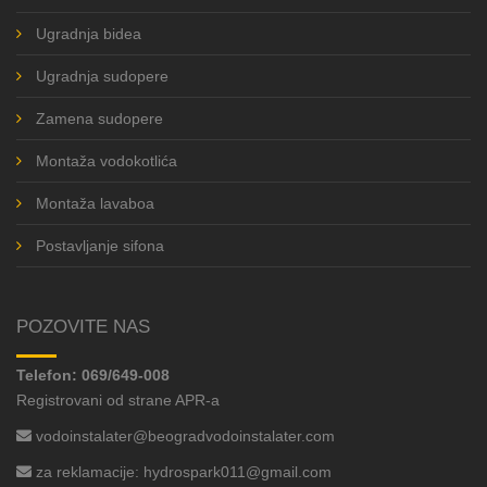
Ugradnja bidea
Ugradnja sudopere
Zamena sudopere
Montaža vodokotlića
Montaža lavaboa
Postavljanje sifona
POZOVITE NAS
Telefon:
069/649-008
Registrovani od strane APR-a
vodoinstalater@beogradvodoinstalater.com
za reklamacije:
hydrospark011@gmail.com