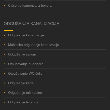
Čišćenje kamenca iz bojlera
ODGUŠENJE KANALIZACIJE
Odgušenje kanalizacije
Mašinsko odgušenje kanalizacije
Odgušenje sajlom
Otpušavanje sudopere
Otpušavanje WC šolje
Odgušenje kade
Odgušenje tuš kabine
Odgušenje lavaboa