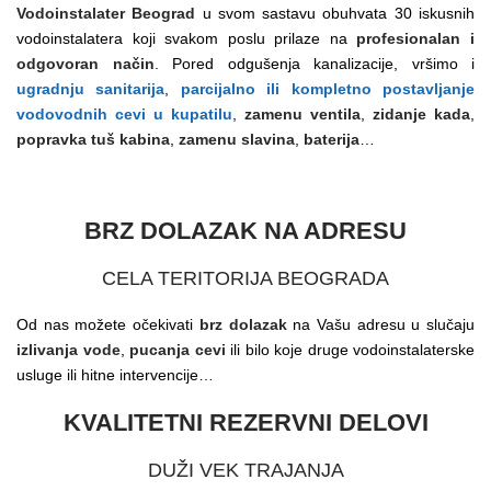
Vodoinstalater Beograd
u svom sastavu obuhvata 30 iskusnih
vodoinstalatera koji svakom poslu prilaze na
profesionalan i
odgovoran način
. Pored odgušenja kanalizacije, vršimo i
ugradnju sanitarija
,
parcijalno ili kompletno postavljanje
vodovodnih cevi u kupatilu
,
zamenu ventila
,
zidanje kada
,
popravka tuš kabina
,
zamenu slavina
,
baterija
…
BRZ DOLAZAK NA ADRESU
CELA TERITORIJA BEOGRADA
Od nas možete očekivati
brz dolazak
na Vašu adresu u slučaju
izlivanja vode
,
pucanja cevi
ili bilo koje druge vodoinstalaterske
usluge ili hitne intervencije…
KVALITETNI REZERVNI DELOVI
DUŽI VEK TRAJANJA