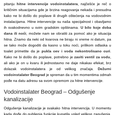
pitanju
hitne intervencije vodoinstalatera
, najčešće je reč o
kritičnim situacijama gde je brzina reagovanja nekada i presudna
kako ne bi došlo do poplave ili drugih oštećenja na vodovodnim
instalacijama. Hitne intervencije su naša specijalnost i obavljamo
ih svakodnevno u svim gradskim opštinama.
U bilo koje doba
dana ili noći
, možete nam se obratiti za pomoć ako je situacija
hitna. Znamo da neki od kvarova ne biraju ni vreme ni datum, pa
se tako može dogoditi da kasno u toku noći, prilikom odlaska u
toalet primetite da je
pukla cev i voda nekontrolisano curi
.
Kako ne bi došlo do poplave, potrebno je
zaviti ventil za vodu
,
ali ako je on u kvaru ili jednostavno ne daje nikakav efekat, brz
dolazak vodoinstalatera je od velikog značaja.
Dežurni
vodoinstalater Beograd
je spreman da u tim momentima odmah
pođe na datu adresu sa svom opremom za hitne intervencije.
Vodoinstalater Beograd – Odgušenje
kanalizacije
Odgušenje kanalizacije je svakako hitna intervencija. U momentu
kada dođe do gubljenja funkcije kupatila usled velikog zagušenja,