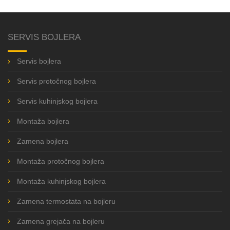
SERVIS BOJLERA
Servis bojlera
Servis protočnog bojlera
Servis kuhinjskog bojlera
Montaža bojlera
Zamena bojlera
Montaža protočnog bojlera
Montaža kuhinjskog bojlera
Zamena termostata na bojleru
Zamena grejača na bojleru