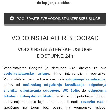
do lepljenja pločica
…
POGLEDAJTE SVE VODOINSTALATERSKE USLUGE
VODOINSTALATER BEOGRAD
VODOINSTALATERSKE USLUGE
DOSTUPNE 24h
Vodoinstalater Beograd je dostupan 24h dnevno za sve
vodoinstalaterske usluge
, hitne intervencije i popravke.
Vodoinstalater Beograd vrši sve vrste
odgušenja kanalizacije
,
počev od
mašinskog odgušenja kanalizacije
,
odgušenja
slivnika
,
otpušavanja sudopere
,
WC šolje
, do
odgušenja
fekalne
i
kuhinjske vertikale
. Ukoliko imate potrebu za hitnom
intervencijom u bilo koje doba dana ili noći,
pozovite nas
i
izaćićemo na teren bez obzira na vremenske uslove.