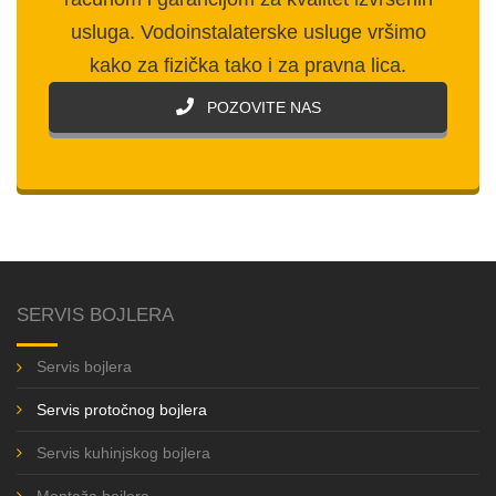
usluga. Vodoinstalaterske usluge vršimo
kako za fizička tako i za pravna lica.
POZOVITE NAS
SERVIS BOJLERA
Servis bojlera
Servis protočnog bojlera
Servis kuhinjskog bojlera
Montaža bojlera