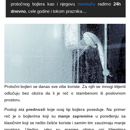
protočnog bojlera kao i njegovu
montažu
radimo
24h
dnevno
, cele godine i tokom praznika…
Protočni bojleri se danas sve više koriste. Za njih se mnogi klijenti
odlučuju bez obzira da li je reč o stambenom ili poslovnom
prostoru.
Postoji
niz prednosti
koje ovaj tip bojlera poseduje. Na primer
reč je o bojlerima koji su
manje zapremine
u poređenju sa
klasičnim koji se nešto češće koriste i samim tim zauzimaju manje
prostora. Ujedno, iako su manjeg obima oni klijentima