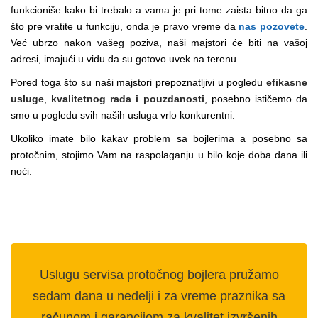
funkcioniše kako bi trebalo a vama je pri tome zaista bitno da ga
što pre vratite u funkciju, onda je pravo vreme da
nas pozovete
.
Već ubrzo nakon vašeg poziva, naši majstori će biti na vašoj
adresi, imajući u vidu da su gotovo uvek na terenu.
Pored toga što su naši majstori prepoznatljivi u pogledu
efikasne
usluge
,
kvalitetnog rada i pouzdanosti
, posebno ističemo da
smo u pogledu svih naših usluga vrlo konkurentni.
Ukoliko imate bilo kakav problem sa bojlerima a posebno sa
protočnim, stojimo Vam na raspolaganju u bilo koje doba dana ili
noći.
Uslugu servisa protočnog bojlera pružamo
sedam dana u nedelji i za vreme praznika sa
računom i garancijom za kvalitet izvršenih