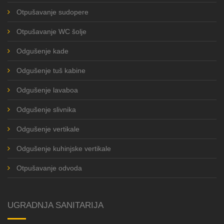
Otpušavanje sudopere
Otpušavanje WC šolje
Odgušenje kade
Odgušenje tuš kabine
Odgušenje lavaboa
Odgušenje slivnika
Odgušenje vertikale
Odgušenje kuhinjske vertikale
Otpušavanje odvoda
UGRADNJA SANITARIJA