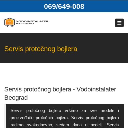
069/649-008
069/649-008
Pon. – Ned.: 00:00 – 24:00
Tog
navi
Facebook
Twitter
Pinterest
Yuotube
tumblr
Servis protočnog bojlera
Servis protočnog bojlera - Vodoinstalater
Beograd
Servis protočnog bojlera vršimo za sve modele i
proizvođače protočnih bojlera. Servis protočnog bojlera
radimo svakodnevno, sedam dana u nedelji. Servis