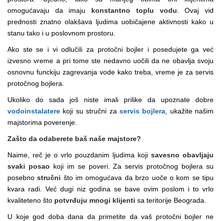
omogućavaju da imaju
konstantno toplu vodu
. Ovaj vid
prednosti znatno olakšava ljudima uobičajene aktivnosti kako u
stanu tako i u poslovnom prostoru.
Ako ste se i vi odlučili za protočni bojler i posedujete ga već
izvesno vreme a pri tome ste nedavno uočili da ne obavlja svoju
osnovnu funckiju zagrevanja vode kako treba, vreme je za servis
protočnog bojlera.
Ukoliko do sada još niste imali prilike da upoznate dobre
vodoinstalatere
koji su stručni za
servis bojlera
, ukažite našim
majstorima poverenje.
Zašto da odaberete baš naše majstore?
Naime, reč je o vrlo pouzdanim ljudima koji
savesno obavljaju
svaki posao
koji im se poveri. Za servis protočnog bojlera su
posebno
stručni
što im omogućava da brzo uoče o kom se tipu
kvara radi. Već dugi niz godina se bave ovim poslom i to vrlo
kvaliteteno što
potvrđuju mnogi klijenti
sa teritorije Beograda.
U koje god doba dana da primetite da vaš protočni bojler ne