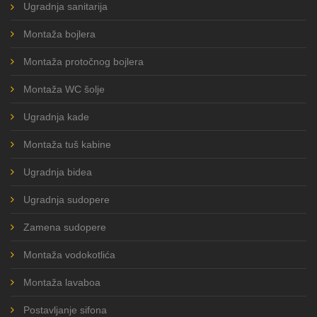
Ugradnja sanitarija
Montaža bojlera
Montaža protočnog bojlera
Montaža WC šolje
Ugradnja kade
Montaža tuš kabine
Ugradnja bidea
Ugradnja sudopere
Zamena sudopere
Montaža vodokotlića
Montaža lavaboa
Postavljanje sifona