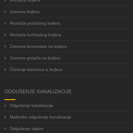
Zamena bojlera
Montaža protočnog bojlera
Montaža kuhinjskog bojlera
Zamena termostata na bojleru
Zamena grejača na bojleru
Čišćenje kamenca iz bojlera
ODGUŠENJE KANALIZACIJE
Odgušenje kanalizacije
Mašinsko odgušenje kanalizacije
Odgušenje sajlom