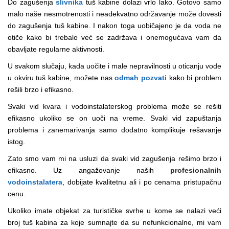
Do zagušenja
slivnika
tuš kabine dolazi vrlo lako. Gotovo samo
malo naše nesmotrenosti i neadekvatno održavanje može dovesti
do zagušenja tuš kabine. I nakon toga uobičajeno je da voda ne
otiče kako bi trebalo već se zadržava i onemogućava vam da
obavljate regularne aktivnosti.
U svakom slučaju, kada uočite i male nepravilnosti u oticanju vode
u okviru tuš kabine, možete nas
odmah pozvati
kako bi problem
rešili brzo i efikasno.
Svaki vid kvara i vodoinstalaterskog problema može se rešiti
efikasno ukoliko se on uoči na vreme. Svaki vid zapuštanja
problema i zanemarivanja samo dodatno komplikuje rešavanje
istog.
Zato smo vam mi na usluzi da svaki vid zagušenja rešimo brzo i
efikasno. Uz angažovanje naših
profesionalnih
vodoinstalatera
, dobijate kvalitetnu ali i po cenama pristupačnu
cenu.
Ukoliko imate objekat za turističke svrhe u kome se nalazi veći
broj tuš kabina za koje sumnajte da su nefunkcionalne, mi vam