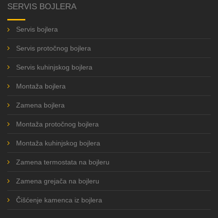
SERVIS BOJLERA
Servis bojlera
Servis protočnog bojlera
Servis kuhinjskog bojlera
Montaža bojlera
Zamena bojlera
Montaža protočnog bojlera
Montaža kuhinjskog bojlera
Zamena termostata na bojleru
Zamena grejača na bojleru
Čišćenje kamenca iz bojlera