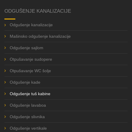
ODGUŠENJE KANALIZACIJE
Odgušenje kanalizacije
Mašinsko odgušenje kanalizacije
Odgušenje sajlom
Otpušavanje sudopere
Otpušavanje WC šolje
Odgušenje kade
Odgušenje tuš kabine
Odgušenje lavaboa
Odgušenje slivnika
Odgušenje vertikale