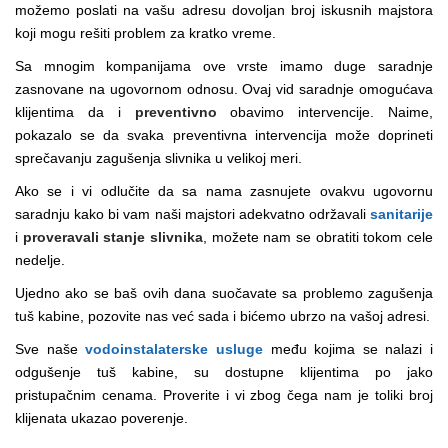
možemo poslati na vašu adresu dovoljan broj iskusnih majstora
koji mogu rešiti problem za kratko vreme.
Sa mnogim kompanijama ove vrste imamo duge saradnje
zasnovane na ugovornom odnosu. Ovaj vid saradnje omogućava
klijentima da i
preventivno
obavimo intervencije. Naime,
pokazalo se da svaka preventivna intervencija može doprineti
sprečavanju zagušenja slivnika u velikoj meri.
Ako se i vi odlučite da sa nama zasnujete ovakvu ugovornu
saradnju kako bi vam naši majstori adekvatno održavali
sanitarije
i
proveravali stanje slivnika
, možete nam se obratiti tokom cele
nedelje.
Ujedno ako se baš ovih dana suočavate sa problemo zagušenja
tuš kabine, pozovite nas već sada i bićemo ubrzo na vašoj adresi.
Sve naše
vodoinstalaterske usluge
među kojima se nalazi i
odgušenje tuš kabine, su dostupne klijentima po jako
pristupačnim cenama. Proverite i vi zbog čega nam je toliki broj
klijenata ukazao poverenje.