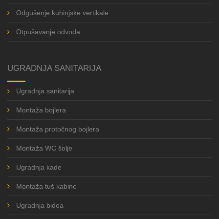
Odgušenje kuhinjske vertikale
Otpušavanje odvoda
UGRADNJA SANITARIJA
Ugradnja sanitarija
Montaža bojlera
Montaža protočnog bojlera
Montaža WC šolje
Ugradnja kade
Montaža tuš kabine
Ugradnja bidea