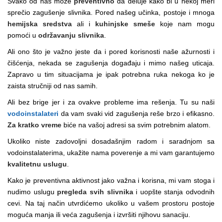
Svako od nas može
preventivno
da deluje kako bi u nekoj meri
sprečio zagušenje slivnika. Pored našeg učinka, postoje i mnoga
hemijska sredstva
ali i
kuhinjske smeše
koje nam mogu
pomoći u
održavanju slivnika
.
Ali ono što je važno jeste da i pored korisnosti naše ažurnosti i
čišćenja, nekada se zagušenja događaju i mimo našeg uticaja.
Zapravo u tim situacijama je ipak potrebna ruka nekoga ko je
zaista stručniji od nas samih.
Ali bez brige jer i za ovakve probleme ima rešenja. Tu su naši
vodoinstalateri
da vam svaki vid zagušenja reše brzo i efikasno.
Za kratko vreme
biće na vašoj adresi sa svim potrebnim alatom.
Ukoliko niste zadovoljni dosadašnjim radom i saradnjom sa
vodoinstalaterima, ukažite nama poverenje a mi vam garantujemo
kvalitetnu uslugu
.
Kako je preventivna aktivnost jako važna i korisna, mi vam stoga i
nudimo uslugu
pregleda svih slivnika
i uopšte stanja odvodnih
cevi. Na taj način utvrdićemo ukoliko u vašem prostoru postoje
moguća manja ili veća zagušenja i izvršiti njihovu sanaciju.