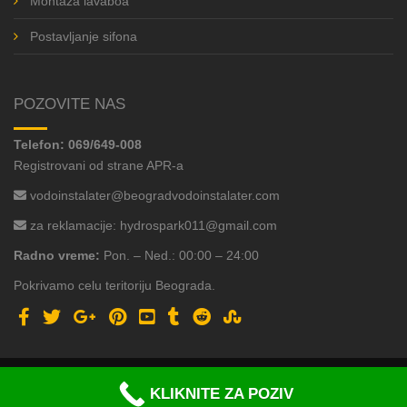
Montaža lavaboa
Postavljanje sifona
POZOVITE NAS
Telefon:
069/649-008
Registrovani od strane APR-a
vodoinstalater@beogradvodoinstalater.com
za reklamacije:
hydrospark011@gmail.com
Radno vreme:
Pon. – Ned.: 00:00 – 24:00
Pokrivamo celu teritoriju Beograda.
Facebook
Twitter
Google+
Pinterest
Yuotube
Tumblr
reddit
StumbleUpon
Copyrights ©
Vodoinstalater Beograd
, All rights reserved. |
Politika
KLIKNITE ZA POZIV
portala