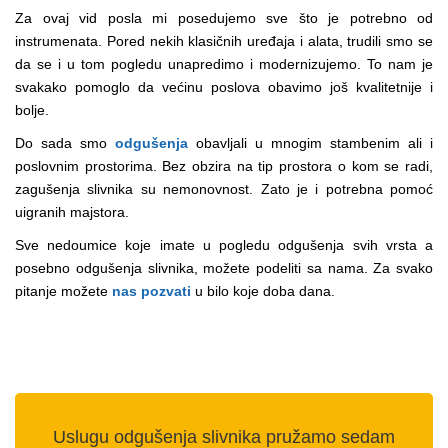
Za ovaj vid posla mi posedujemo sve što je potrebno od
instrumenata. Pored nekih klasičnih uređaja i alata, trudili smo se
da se i u tom pogledu unapredimo i modernizujemo. To nam je
svakako pomoglo da većinu poslova obavimo još kvalitetnije i
bolje.
Do sada smo
odgušenja
obavljali u mnogim stambenim ali i
poslovnim prostorima. Bez obzira na tip prostora o kom se radi,
zagušenja slivnika su nemonovnost. Zato je i potrebna pomoć
uigranih majstora.
Sve nedoumice koje imate u pogledu odgušenja svih vrsta a
posebno odgušenja slivnika, možete podeliti sa nama. Za svako
pitanje možete
nas pozvati
u bilo koje doba dana.
Uslugu odgušenja slivnika pružamo sedam