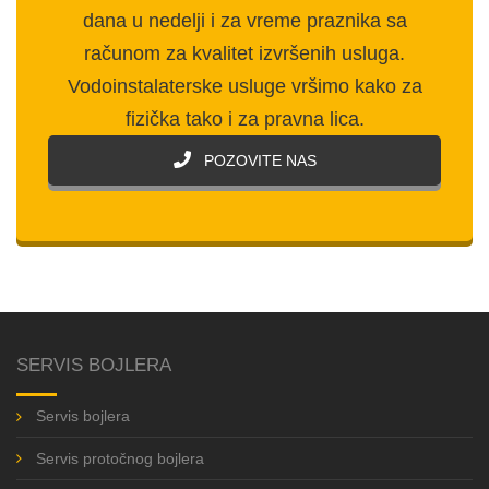
dana u nedelji i za vreme praznika sa
računom za kvalitet izvršenih usluga.
Vodoinstalaterske usluge vršimo kako za
fizička tako i za pravna lica.
POZOVITE NAS
SERVIS BOJLERA
Servis bojlera
Servis protočnog bojlera