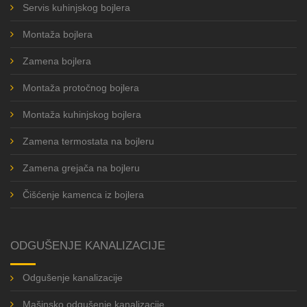
Servis kuhinjskog bojlera
Montaža bojlera
Zamena bojlera
Montaža protočnog bojlera
Montaža kuhinjskog bojlera
Zamena termostata na bojleru
Zamena grejača na bojleru
Čišćenje kamenca iz bojlera
ODGUŠENJE KANALIZACIJE
Odgušenje kanalizacije
Mašinsko odgušenje kanalizacije