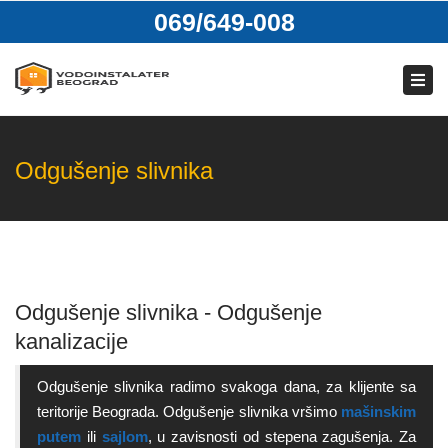
069/649-008
069/649-008
Pon. – Ned.: 00:00 – 24:00
Tog
navi
Facebook
Twitter
Pinterest
Yuotube
tumblr
Odgušenje slivnika
Odgušenje slivnika - Odgušenje
kanalizacije
Odgušenje slivnika radimo svakoga dana, za klijente sa
teritorije Beograda. Odgušenje slivnika vršimo
mašinskim
putem
ili
sajlom
, u zavisnosti od stepena zagušenja. Za