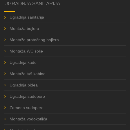
UGRADNJA SANITARIJA
Ugradnja sanitarija
Montaža bojlera
Montaža protočnog bojlera
Montaža WC šolje
Ugradnja kade
Montaža tuš kabine
Ugradnja bidea
Ugradnja sudopere
Zamena sudopere
Montaža vodokotlića